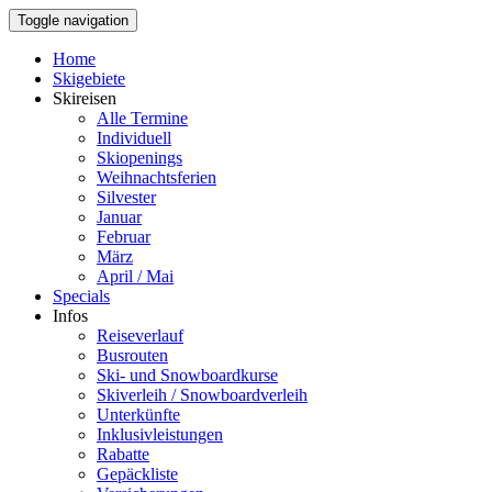
Toggle navigation
Home
Skigebiete
Skireisen
Alle Termine
Individuell
Skiopenings
Weihnachtsferien
Silvester
Januar
Februar
März
April / Mai
Specials
Infos
Reiseverlauf
Busrouten
Ski- und Snowboardkurse
Skiverleih / Snowboardverleih
Unterkünfte
Inklusivleistungen
Rabatte
Gepäckliste