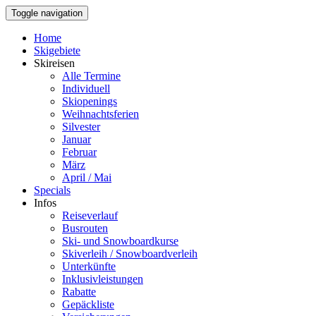
Toggle navigation
Home
Skigebiete
Skireisen
Alle Termine
Individuell
Skiopenings
Weihnachtsferien
Silvester
Januar
Februar
März
April / Mai
Specials
Infos
Reiseverlauf
Busrouten
Ski- und Snowboardkurse
Skiverleih / Snowboardverleih
Unterkünfte
Inklusivleistungen
Rabatte
Gepäckliste