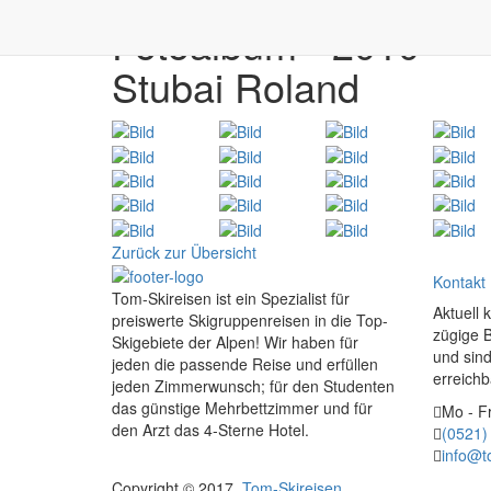
Fotoalbum - 2010
Stubai Roland
Zurück zur Übersicht
Kontakt
Tom-Skireisen ist ein Spezialist für
Aktuell 
preiswerte Skigruppenreisen in die Top-
zügige 
Skigebiete der Alpen! Wir haben für
und sind
jeden die passende Reise und erfüllen
erreichb
jeden Zimmerwunsch; für den Studenten
das günstige Mehrbettzimmer und für
Mo - Fr
den Arzt das 4-Sterne Hotel.
(0521)
info@t
Copyright © 2017.
Tom-Skireisen
.