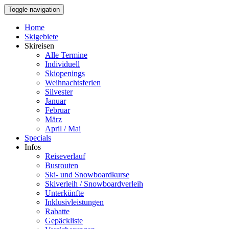
Toggle navigation
Home
Skigebiete
Skireisen
Alle Termine
Individuell
Skiopenings
Weihnachtsferien
Silvester
Januar
Februar
März
April / Mai
Specials
Infos
Reiseverlauf
Busrouten
Ski- und Snowboardkurse
Skiverleih / Snowboardverleih
Unterkünfte
Inklusivleistungen
Rabatte
Gepäckliste