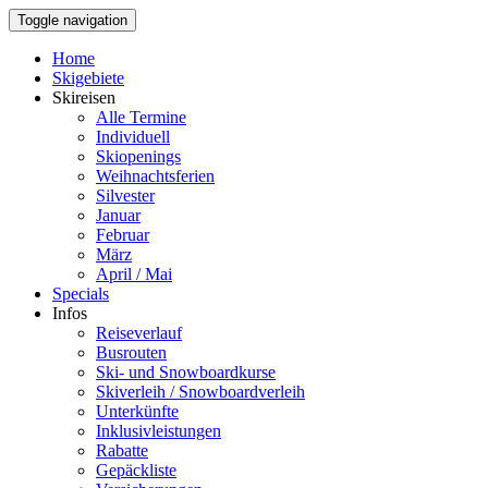
Toggle navigation
Home
Skigebiete
Skireisen
Alle Termine
Individuell
Skiopenings
Weihnachtsferien
Silvester
Januar
Februar
März
April / Mai
Specials
Infos
Reiseverlauf
Busrouten
Ski- und Snowboardkurse
Skiverleih / Snowboardverleih
Unterkünfte
Inklusivleistungen
Rabatte
Gepäckliste