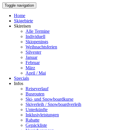
Toggle navigation
Home
Skigebiete
Skireisen
Alle Termine
Individuell
Skiopenings
Weihnachtsferien
Silvester
Januar
Februar
März
April / Mai
Specials
Infos
Reiseverlauf
Busrouten
Ski- und Snowboardkurse
Skiverleih / Snowboardverleih
Unterkünfte
Inklusivleistungen
Rabatte
Gepäckliste