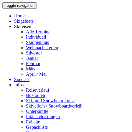
Toggle navigation
Home
Skigebiete
Skireisen
Alle Termine
Individuell
Skiopenings
Weihnachtsferien
Silvester
Januar
Februar
März
April / Mai
Specials
Infos
Reiseverlauf
Busrouten
Ski- und Snowboardkurse
Skiverleih / Snowboardverleih
Unterkünfte
Inklusivleistungen
Rabatte
Gepäckliste