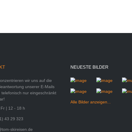
KT
NEUESTE BILDER
konzentrieren wir uns auf die
Beantwortung unserer E-Mails
 telefonisch nur eingeschränkt
ar!
Alle Bilder anzeigen...
Fr | 12 - 18 h
1) 43 29 323
@tom-skireisen.de