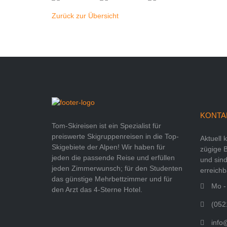
Zurück zur Übersicht
KONTA
Tom-Skireisen ist ein Spezialist für
preiswerte Skigruppenreisen in die Top-
Aktuell 
Skigebiete der Alpen! Wir haben für
zügige 
jeden die passende Reise und erfüllen
und sind
jeden Zimmerwunsch; für den Studenten
erreichb
das günstige Mehrbettzimmer und für
Mo - 
den Arzt das 4-Sterne Hotel.
(052
info