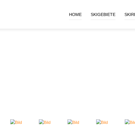
HOME
SKIGEBIETE
SKIR
FOTOALBUM - 2008
SAISONOPENING ISCHGL OLE