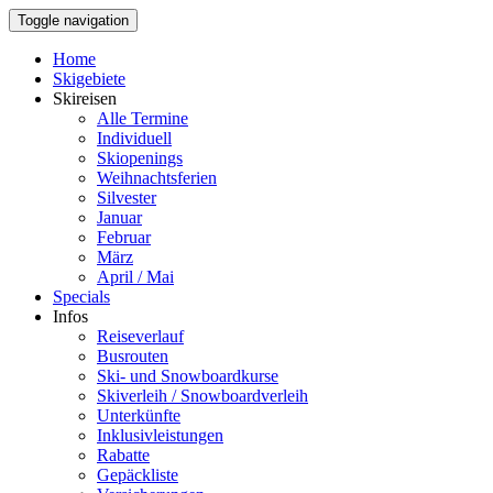
Toggle navigation
Home
Skigebiete
Skireisen
Alle Termine
Individuell
Skiopenings
Weihnachtsferien
Silvester
Januar
Februar
März
April / Mai
Specials
Infos
Reiseverlauf
Busrouten
Ski- und Snowboardkurse
Skiverleih / Snowboardverleih
Unterkünfte
Inklusivleistungen
Rabatte
Gepäckliste