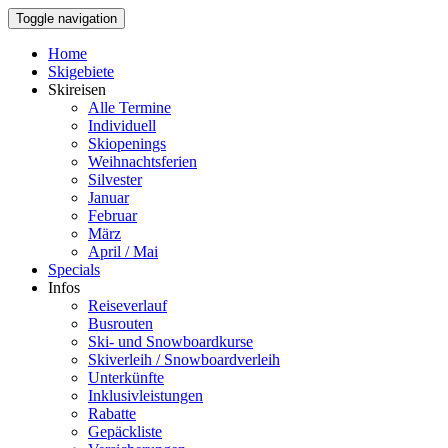
Toggle navigation
Home
Skigebiete
Skireisen
Alle Termine
Individuell
Skiopenings
Weihnachtsferien
Silvester
Januar
Februar
März
April / Mai
Specials
Infos
Reiseverlauf
Busrouten
Ski- und Snowboardkurse
Skiverleih / Snowboardverleih
Unterkünfte
Inklusivleistungen
Rabatte
Gepäckliste