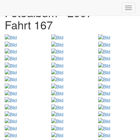
Fotoalbum - 2007
Toggl
navig
Fahrt 167