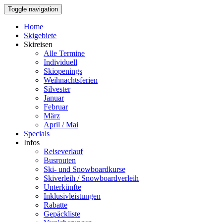
Toggle navigation
Home
Skigebiete
Skireisen
Alle Termine
Individuell
Skiopenings
Weihnachtsferien
Silvester
Januar
Februar
März
April / Mai
Specials
Infos
Reiseverlauf
Busrouten
Ski- und Snowboardkurse
Skiverleih / Snowboardverleih
Unterkünfte
Inklusivleistungen
Rabatte
Gepäckliste