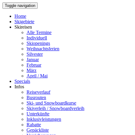
Toggle navigation
Home
Skigebiete
Skireisen
Alle Termine
Individuell
Skiopenings
Weihnachtsferien
Silvester
Januar
Februar
März
April / Mai
Specials
Infos
Reiseverlauf
Busrouten
Ski- und Snowboardkurse
Skiverleih / Snowboardverleih
Unterkünfte
Inklusivleistungen
Rabatte
Gepäckliste