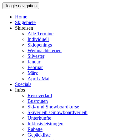
Toggle navigation
Home
Skigebiete
Skireisen
Alle Termine
Individuell
Skiopenings
Weihnachtsferien
Silvester
Januar
Februar
März
April / Mai
Specials
Infos
Reiseverlauf
Busrouten
Ski- und Snowboardkurse
Skiverleih / Snowboardverleih
Unterkünfte
Inklusivleistungen
Rabatte
Gepäckliste