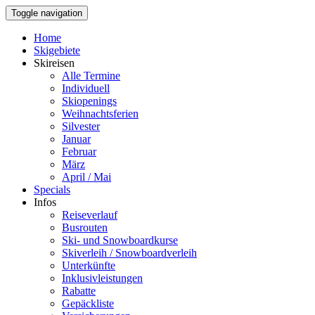
Toggle navigation
Home
Skigebiete
Skireisen
Alle Termine
Individuell
Skiopenings
Weihnachtsferien
Silvester
Januar
Februar
März
April / Mai
Specials
Infos
Reiseverlauf
Busrouten
Ski- und Snowboardkurse
Skiverleih / Snowboardverleih
Unterkünfte
Inklusivleistungen
Rabatte
Gepäckliste