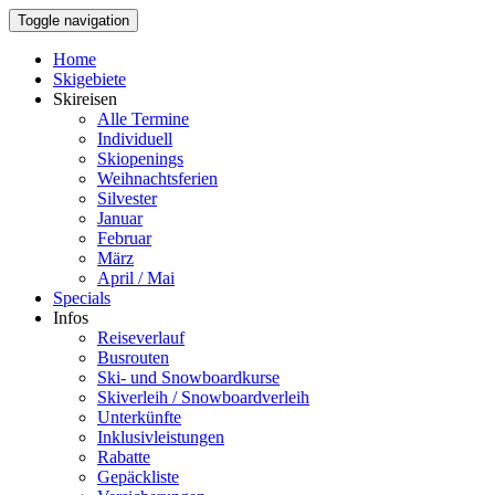
Toggle navigation
Home
Skigebiete
Skireisen
Alle Termine
Individuell
Skiopenings
Weihnachtsferien
Silvester
Januar
Februar
März
April / Mai
Specials
Infos
Reiseverlauf
Busrouten
Ski- und Snowboardkurse
Skiverleih / Snowboardverleih
Unterkünfte
Inklusivleistungen
Rabatte
Gepäckliste