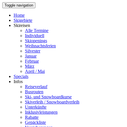
Toggle navigation
Home
Skigebiete
Skireisen
Alle Termine
Individuell
Skiopenings
Weihnachtsferien
Silvester
Januar
Februar
März
April / Mai
Specials
Infos
Reiseverlauf
Busrouten
Ski- und Snowboardkurse
Skiverleih / Snowboardverleih
Unterkünfte
Inklusivleistungen
Rabatte
Gepäckliste