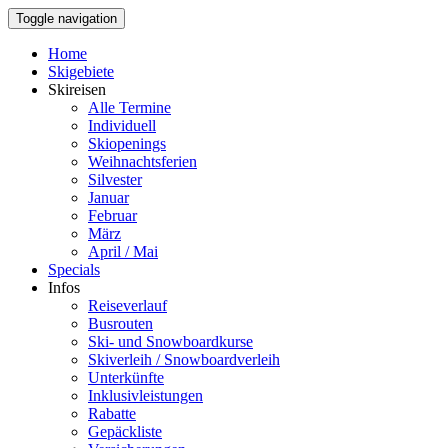
Toggle navigation
Home
Skigebiete
Skireisen
Alle Termine
Individuell
Skiopenings
Weihnachtsferien
Silvester
Januar
Februar
März
April / Mai
Specials
Infos
Reiseverlauf
Busrouten
Ski- und Snowboardkurse
Skiverleih / Snowboardverleih
Unterkünfte
Inklusivleistungen
Rabatte
Gepäckliste