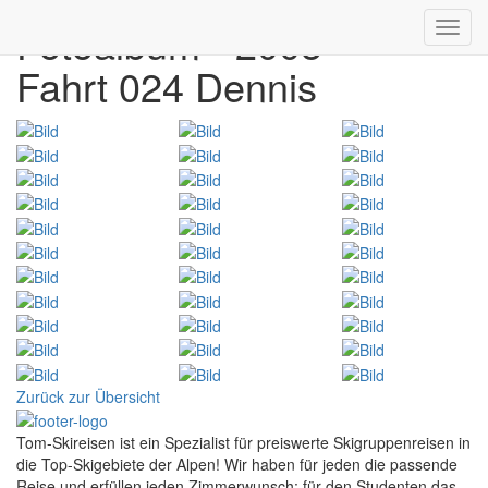
Fotoalbum - 2005
Toggl
navig
Fahrt 024 Dennis
Zurück zur Übersicht
Tom-Skireisen ist ein Spezialist für preiswerte Skigruppenreisen in
die Top-Skigebiete der Alpen! Wir haben für jeden die passende
Reise und erfüllen jeden Zimmerwunsch; für den Studenten das