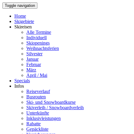
Toggle navigation
Home
Skigebiete
Skireisen
Alle Termine
Individuell
Skiopenings
Weihnachtsferien
Silvester
Januar
Februar
März
April / Mai
Specials
Infos
Reiseverlauf
Busrouten
Ski- und Snowboardkurse
Skiverleih / Snowboardverleih
Unterkünfte
Inklusivleistungen
Rabatte
Gepäckliste