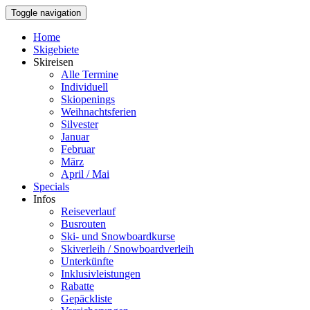
Toggle navigation
Home
Skigebiete
Skireisen
Alle Termine
Individuell
Skiopenings
Weihnachtsferien
Silvester
Januar
Februar
März
April / Mai
Specials
Infos
Reiseverlauf
Busrouten
Ski- und Snowboardkurse
Skiverleih / Snowboardverleih
Unterkünfte
Inklusivleistungen
Rabatte
Gepäckliste