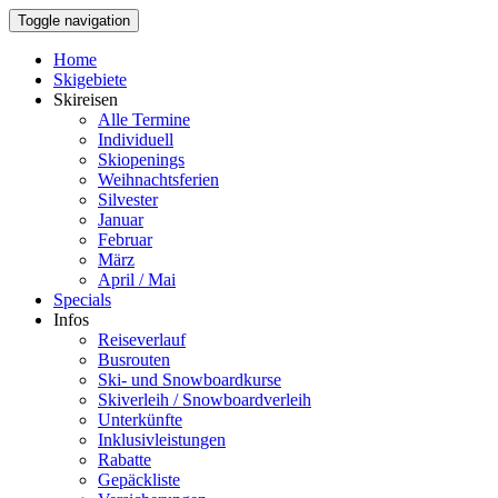
Toggle navigation
Home
Skigebiete
Skireisen
Alle Termine
Individuell
Skiopenings
Weihnachtsferien
Silvester
Januar
Februar
März
April / Mai
Specials
Infos
Reiseverlauf
Busrouten
Ski- und Snowboardkurse
Skiverleih / Snowboardverleih
Unterkünfte
Inklusivleistungen
Rabatte
Gepäckliste