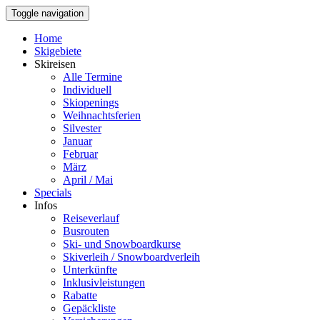
Toggle navigation
Home
Skigebiete
Skireisen
Alle Termine
Individuell
Skiopenings
Weihnachtsferien
Silvester
Januar
Februar
März
April / Mai
Specials
Infos
Reiseverlauf
Busrouten
Ski- und Snowboardkurse
Skiverleih / Snowboardverleih
Unterkünfte
Inklusivleistungen
Rabatte
Gepäckliste