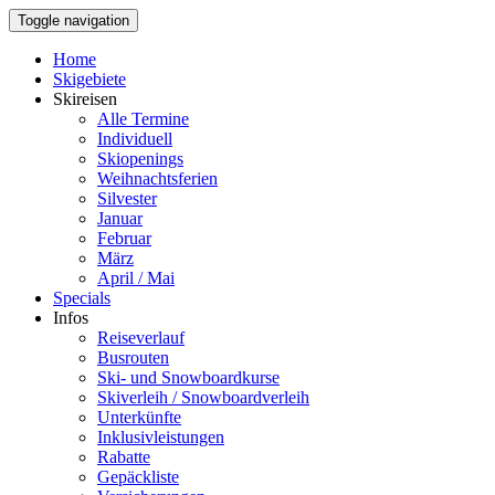
Toggle navigation
Home
Skigebiete
Skireisen
Alle Termine
Individuell
Skiopenings
Weihnachtsferien
Silvester
Januar
Februar
März
April / Mai
Specials
Infos
Reiseverlauf
Busrouten
Ski- und Snowboardkurse
Skiverleih / Snowboardverleih
Unterkünfte
Inklusivleistungen
Rabatte
Gepäckliste