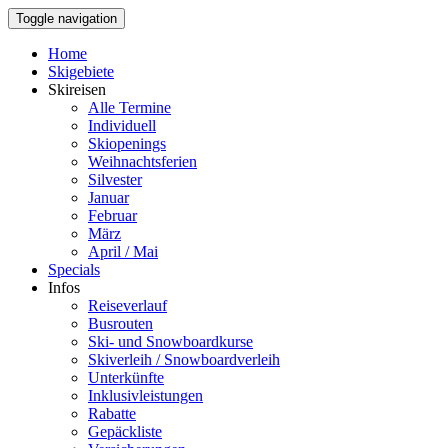
Toggle navigation
Home
Skigebiete
Skireisen
Alle Termine
Individuell
Skiopenings
Weihnachtsferien
Silvester
Januar
Februar
März
April / Mai
Specials
Infos
Reiseverlauf
Busrouten
Ski- und Snowboardkurse
Skiverleih / Snowboardverleih
Unterkünfte
Inklusivleistungen
Rabatte
Gepäckliste