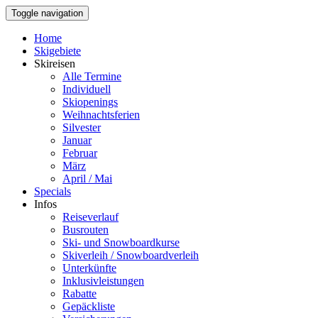
Toggle navigation
Home
Skigebiete
Skireisen
Alle Termine
Individuell
Skiopenings
Weihnachtsferien
Silvester
Januar
Februar
März
April / Mai
Specials
Infos
Reiseverlauf
Busrouten
Ski- und Snowboardkurse
Skiverleih / Snowboardverleih
Unterkünfte
Inklusivleistungen
Rabatte
Gepäckliste