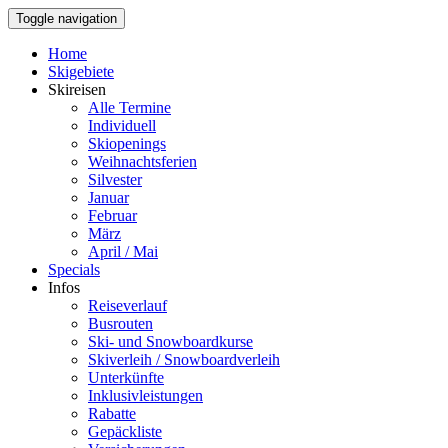
Toggle navigation
Home
Skigebiete
Skireisen
Alle Termine
Individuell
Skiopenings
Weihnachtsferien
Silvester
Januar
Februar
März
April / Mai
Specials
Infos
Reiseverlauf
Busrouten
Ski- und Snowboardkurse
Skiverleih / Snowboardverleih
Unterkünfte
Inklusivleistungen
Rabatte
Gepäckliste