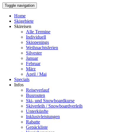
Toggle navigation
Home
Skigebiete
Skireisen
Alle Termine
Individuell
Skiopenings
Weihnachtsferien
Silvester
Januar
Februar
März
April / Mai
Specials
Infos
Reiseverlauf
Busrouten
Ski- und Snowboardkurse
Skiverleih / Snowboardverleih
Unterkünfte
Inklusivleistungen
Rabatte
Gepäckliste