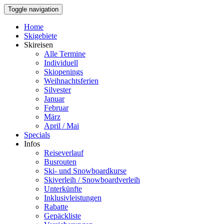
Toggle navigation
Home
Skigebiete
Skireisen
Alle Termine
Individuell
Skiopenings
Weihnachtsferien
Silvester
Januar
Februar
März
April / Mai
Specials
Infos
Reiseverlauf
Busrouten
Ski- und Snowboardkurse
Skiverleih / Snowboardverleih
Unterkünfte
Inklusivleistungen
Rabatte
Gepäckliste