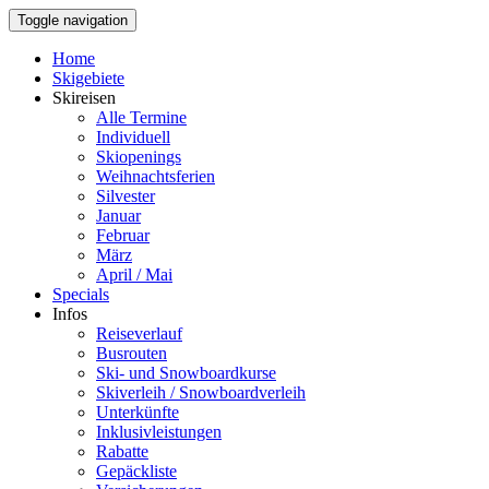
Toggle navigation
Home
Skigebiete
Skireisen
Alle Termine
Individuell
Skiopenings
Weihnachtsferien
Silvester
Januar
Februar
März
April / Mai
Specials
Infos
Reiseverlauf
Busrouten
Ski- und Snowboardkurse
Skiverleih / Snowboardverleih
Unterkünfte
Inklusivleistungen
Rabatte
Gepäckliste