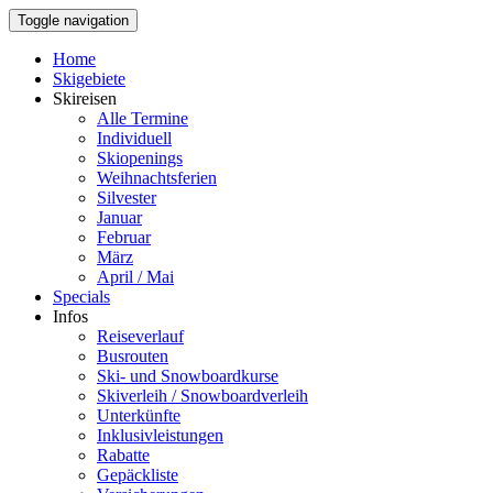
Toggle navigation
Home
Skigebiete
Skireisen
Alle Termine
Individuell
Skiopenings
Weihnachtsferien
Silvester
Januar
Februar
März
April / Mai
Specials
Infos
Reiseverlauf
Busrouten
Ski- und Snowboardkurse
Skiverleih / Snowboardverleih
Unterkünfte
Inklusivleistungen
Rabatte
Gepäckliste