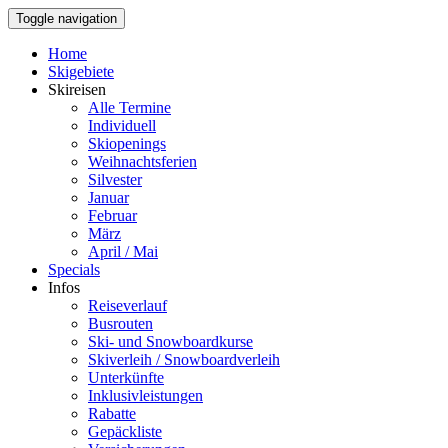
Toggle navigation
Home
Skigebiete
Skireisen
Alle Termine
Individuell
Skiopenings
Weihnachtsferien
Silvester
Januar
Februar
März
April / Mai
Specials
Infos
Reiseverlauf
Busrouten
Ski- und Snowboardkurse
Skiverleih / Snowboardverleih
Unterkünfte
Inklusivleistungen
Rabatte
Gepäckliste