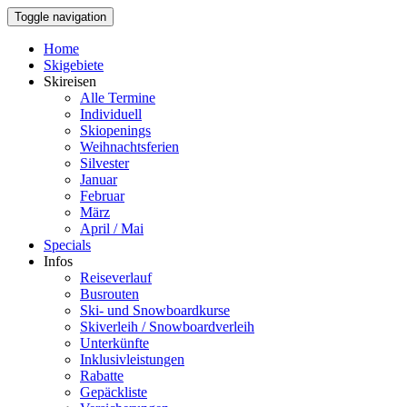
Toggle navigation
Home
Skigebiete
Skireisen
Alle Termine
Individuell
Skiopenings
Weihnachtsferien
Silvester
Januar
Februar
März
April / Mai
Specials
Infos
Reiseverlauf
Busrouten
Ski- und Snowboardkurse
Skiverleih / Snowboardverleih
Unterkünfte
Inklusivleistungen
Rabatte
Gepäckliste